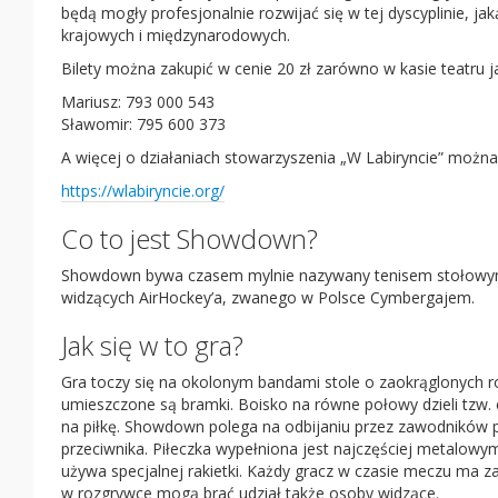
będą mogły profesjonalnie rozwijać się w tej dyscyplinie, j
krajowych i międzynarodowych.
Bilety można zakupić w cenie 20 zł zarówno w kasie teatru ja
Mariusz: 793 000 543
Sławomir: 795 600 373
A więcej o działaniach stowarzyszenia „W Labiryncie” można
https://wlabiryncie.org/
Co to jest Showdown?
Showdown bywa czasem mylnie nazywany tenisem stołowym 
widzących AirHockey’a, zwanego w Polsce Cymbergajem.
Jak się w to gra?
Gra toczy się na okolonym bandami stole o zaokrąglonych ro
umieszczone są bramki. Boisko na równe połowy dzieli tzw. ek
na piłkę. Showdown polega na odbijaniu przez zawodników pi
przeciwnika. Piłeczka wypełniona jest najczęściej metalowy
używa specjalnej rakietki. Każdy gracz w czasie meczu ma z
w rozgrywce mogą brać udział także osoby widzące.