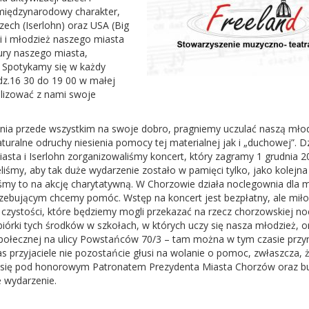
 międzynarodowy charakter,
zech (Iserlohn) oraz USA (Big
ci i młodzież naszego miasta
ury naszego miasta,
. Spotykamy się w każdy
z.16 30 do 19 00 w małej
alizować z nami swoje
enia przede wszystkim na swoje dobro, pragniemy uczulać naszą młod
uralne odruchy niesienia pomocy tej materialnej jak i „duchowej”. Dz
sta i Iserlohn zorganizowaliśmy koncert, który zagramy 1 grudnia 2
iśmy, aby tak duże wydarzenie zostało w pamięci tylko, jako kolejn
iliśmy to na akcję charytatywną. W Chorzowie działa noclegownia dla
ebującym chcemy pomóc. Wstęp na koncert jest bezpłatny, ale mił
ki czystości, które będziemy mogli przekazać na rzecz chorzowskiej no
órki tych środków w szkołach, w których uczy się nasza młodzież, o
 Społecznej na ulicy Powstańców 70/3 – tam można w tym czasie przy
 przyjaciele nie pozostańcie głusi na wolanie o pomoc, zwłaszcza, 
e się pod honorowym Patronatem Prezydenta Miasta Chorzów oraz b
e wydarzenie.