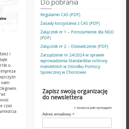
Do pobrania
Regulamin CAS (PDF)
Zasady korzystania z CAS (PDF)
Załącznik nr 1 – Porozumienie dla NGO
(PDF)
Załącznik nr 2 – Oświadczenie (PDF)
zież i
Zarządzenie nr 24/2024 w sprawie
ięki
wprowadzenia Standardów ochrony
018r.o
małoletnich w Ośrodku Pomocy
a impreza
Społecznej w Chorzowie
 mężczyzn
o nam
clegowni.
Zapisz swoją organizację
raz
do newslettera
nosić
że czas
*
oznacza pole wymagane
urmistrza
*
Adres emailowy