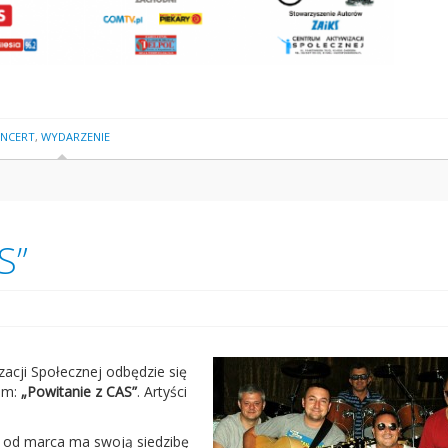
NCERT
,
WYDARZENIE
S”
acji Społecznej odbędzie się
em:
„Powitanie z CAS”
. Artyści
st od marca ma swoją siedzibę