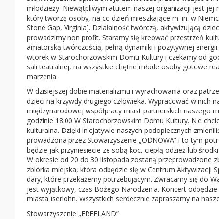
młodzieży. Niewątpliwym atutem naszej organizacji jest jej
który tworzą osoby, na co dzień mieszkające m. in. w Niemc
Stone Gap, Virginia). Działalność twórczą, aktywizującą dzie
prowadzimy non profit. Staramy się kreować przestrzeń kult
amatorską twórczością, pełną dynamiki i pozytywnej energii
wtorek w Starochorzowskim Domu Kultury i czekamy od god
sali teatralnej, na wszystkie chętne młode osoby gotowe re
marzenia.
W dzisiejszej dobie materializmu i wyrachowania oraz patrz
dzieci na krzywdy drugiego człowieka. Wypracować w nich nat
międzynarodowej współpracy miast partnerskich naszego mia
godzinie 18.00 W Starochorzowskim Domu Kultury. Nie chciel
kulturalna. Dzięki inicjatywie naszych podopiecznych zmien
prowadzona przez Stowarzyszenie „ODNOWA” i to tym potrz
będzie jak przyniesiecie ze sobą koc, ciepłą odzież lub środ
W okresie od 20 do 30 listopada zostaną przeprowadzone zbi
zbiórka miejska, która odbędzie się w Centrum Aktywizacji
dary, które przekażemy potrzebującym. Zwracamy się do Was
jest wyjątkowy, czas Bożego Narodzenia. Koncert odbędzi
miasta Iserlohn. Wszystkich serdecznie zapraszamy na nasz
Stowarzyszenie „FREELAND”