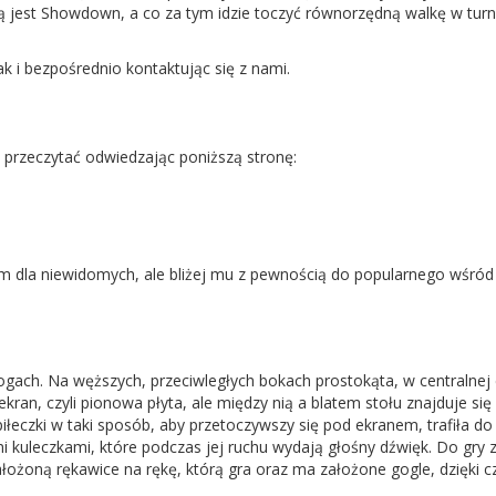
aką jest Showdown, a co za tym idzie toczyć równorzędną walkę w turn
k i bezpośrednio kontaktując się z nami.
 przeczytać odwiedzając poniższą stronę:
dla niewidomych, ale bliżej mu z pewnością do popularnego wśród
gach. Na węższych, przeciwległych bokach prostokąta, w centralnej 
ran, czyli pionowa płyta, ale między nią a blatem stołu znajduje się 
łeczki w taki sposób, aby przetoczywszy się pod ekranem, trafiła do
mi kuleczkami, które podczas jej ruchu wydają głośny dźwięk. Do gry
ałożoną rękawice na rękę, którą gra oraz ma założone gogle, dzięki 