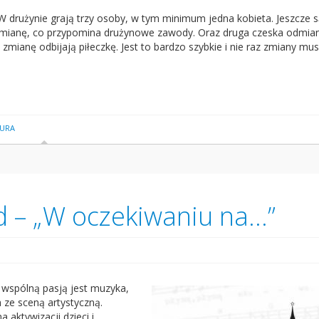
W drużynie grają trzy osoby, w tym minimum jedna kobieta. Jeszcze 
 zmianę, co przypomina drużynowe zawody. Oraz druga czeska odmian
 zmianę odbijają piłeczkę. Jest to bardzo szybkie i nie raz zmiany mu
URA
d – „W oczekiwaniu na…”
h wspólną pasją jest muzyka,
 ze sceną artystyczną.
 aktywizacji dzieci i