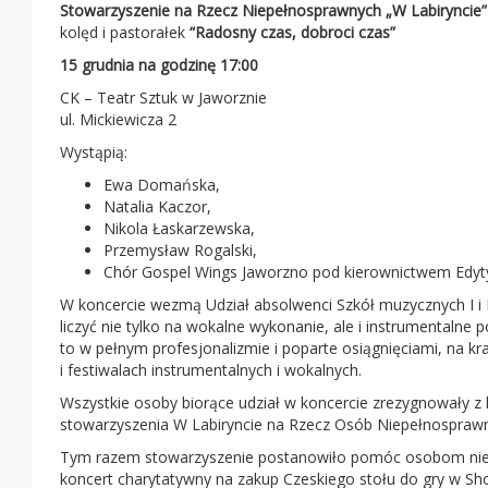
Stowarzyszenie na Rzecz Niepełnosprawnych „W Labiryncie”
kolęd i pastorałek
“Radosny czas, dobroci czas”
15 grudnia na godzinę 17:00
CK – Teatr Sztuk w Jaworznie
ul. Mickiewicza 2
Wystąpią:
Ewa Domańska,
Natalia Kaczor,
Nikola Łaskarzewska,
Przemysław Rogalski,
Chór Gospel Wings Jaworzno pod kierownictwem Edyty
W koncercie wezmą Udział absolwenci Szkół muzycznych I i 
liczyć nie tylko na wokalne wykonanie, ale i instrumentaln
to w pełnym profesjonalizmie i poparte osiągnięciami, na 
i festiwalach instrumentalnych i wokalnych.
Wszystkie osoby biorące udział w koncercie zrezygnowały z 
stowarzyszenia W Labiryncie na Rzecz Osób Niepełnospraw
Tym razem stowarzyszenie postanowiło pomóc osobom niewi
koncert charytatywny na zakup Czeskiego stołu do gry w Sho