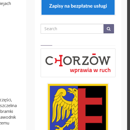
iejach
Search
części,
szczelina
 bramki
 zawodnik
czemu