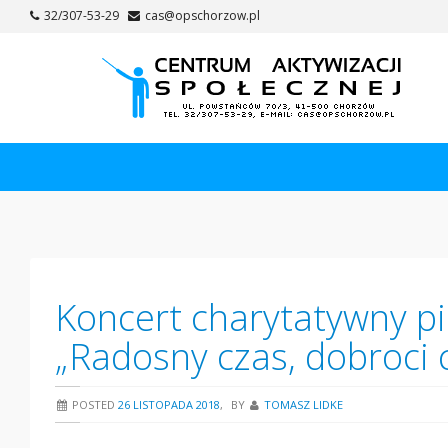
Skip
32/307-53-29
cas@opschorzow.pl
to
content
Koncert charytatywny pie
„Radosny czas, dobroci 
POSTED
26 LISTOPADA 2018
,
BY
TOMASZ LIDKE