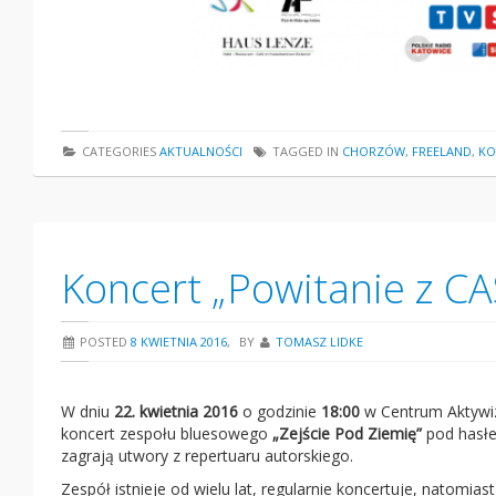
CATEGORIES
AKTUALNOŚCI
TAGGED IN
CHORZÓW
,
FREELAND
,
KO
Koncert „Powitanie z CA
POSTED
8 KWIETNIA 2016
,
BY
TOMASZ LIDKE
W dniu
22. kwietnia 2016
o godzinie
18:00
w Centrum Aktywiz
koncert zespołu bluesowego
„Zejście Pod Ziemię”
pod hasł
zagrają utwory z repertuaru autorskiego.
Zespół istnieje od wielu lat, regularnie koncertuje, natomia