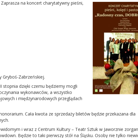
Zaprasza na koncert charytatywny pieśni,
 Gryboś-Zabrzeńskiej.
II stopnia dzięki czemu będziemy mogli
e poczynania wykonawców, a wszystko
krajowych i międzynarodowych przeglądach
honorarium. Cała kwota ze sprzedaży biletów będzie przekazana dla
nych.
domym i wraz z Centrum Kultury – Teatr Sztuk w Jaworznie zorga
wdown. Będzie to taki pierwszy stół na Śląsku. Osoby nie tylko nie