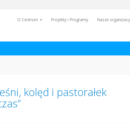
Header
Socials
O Centrum
Projekty i Programy
Nasze organizacj
śni, kolęd i pastorałek
czas”