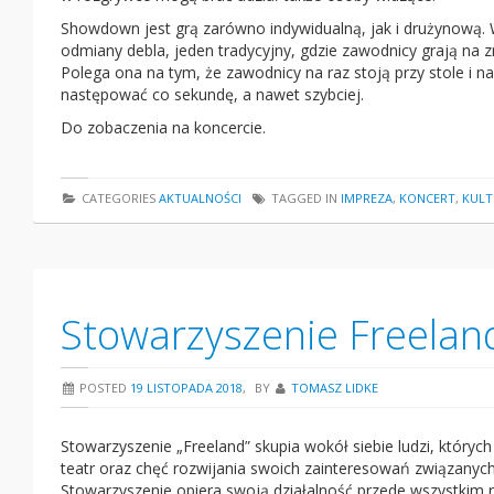
Showdown jest grą zarówno indywidualną, jak i drużynową. 
odmiany debla, jeden tradycyjny, gdzie zawodnicy grają na
Polega ona na tym, że zawodnicy na raz stoją przy stole i na
następować co sekundę, a nawet szybciej.
Do zobaczenia na koncercie.
CATEGORIES
AKTUALNOŚCI
TAGGED IN
IMPREZA
,
KONCERT
,
KULT
Stowarzyszenie Freelan
POSTED
19 LISTOPADA 2018
,
BY
TOMASZ LIDKE
Stowarzyszenie „Freeland” skupia wokół siebie ludzi, któryc
teatr oraz chęć rozwijania swoich zainteresowań związanych
Stowarzyszenie opiera swoją działalność przede wszystkim na