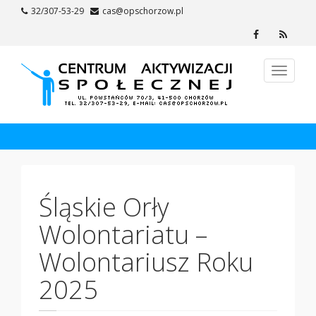
Skip
32/307-53-29
cas@opschorzow.pl
to
Header
Facebook
RSS
content
Socials
Toggle
navigat
\
Aktualności
\ Śląskie Orły Wolontariatu – Wolontariusz Roku 2025
Śląskie Orły
Wolontariatu –
Wolontariusz Roku
2025